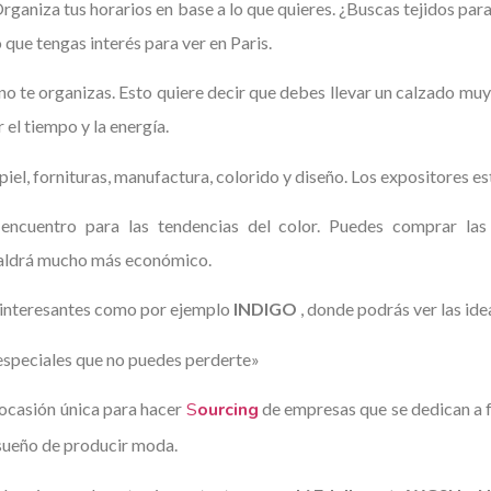
Organiza tus horarios en base a lo que quieres. ¿Buscas tejidos para
ue tengas interés para ver en Paris.
i no te organizas. Esto quiere decir que debes llevar un calzado
el tiempo y la energía.
 piel, fornituras, manufactura, colorido y
diseño.
Los expositores es
ncuentro para las tendencias del color. Puedes comprar las c
e saldrá mucho más económico.
r interesantes como por ejemplo
INDIGO
, donde podrás ver las ide
especiales que no puedes perderte»
ocasión única para hacer
S
ourcing
de empresas que se dedican a 
 sueño de producir moda.