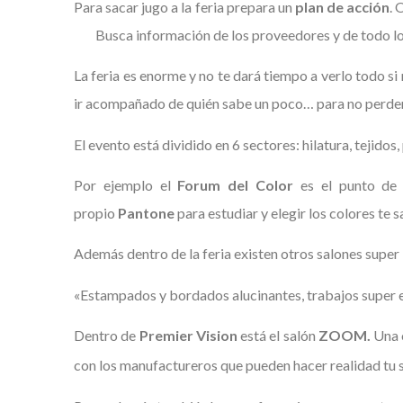
Para sacar jugo a la feria prepara un
plan de acción
. 
Busca información de los proveedores y de todo lo q
La feria es enorme y no te dará tiempo a verlo todo s
ir acompañado de quién sabe un poco… para no perder 
El evento está dividido en 6 sectores: hilatura, tejidos,
Por ejemplo e
l
Forum del Color
es el punto de e
propio
Pantone
para estudiar y elegir los colores t
Además dentro de la feria existen otros salones supe
«
Estampados y bordados alucinantes, trabajos super 
Dentro de
Premier Vision
está el salón
ZOOM.
Una 
con los manufactureros que pueden hacer realidad tu