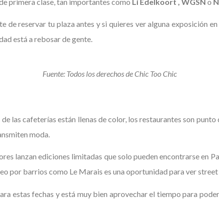
de primera clase, tan importantes como
Li Edelkoort , WGSN
o
N
rte de reservar tu plaza antes y si quieres ver alguna exposición e
udad está a rebosar de gente.
Fuente: Todos los derechos de Chic Too Chic
s de las cafeterías están llenas de color, los restaurantes son punt
ransmiten moda.
ores lanzan ediciones limitadas que solo pueden encontrarse en Pari
seo por barrios como Le Marais es una oportunidad para ver street
a estas fechas y está muy bien aprovechar el tiempo para poder a