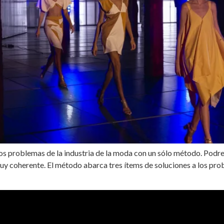
s problemas de la industria de la moda con un sólo método. Podre
uy coherente. El método abarca tres ítems de soluciones a los pr