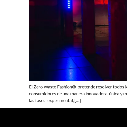
El Zero Waste Fashion® pretende resolver todos lo
consumidores de una manera innovadora, única y m
las fases: experimental, […]