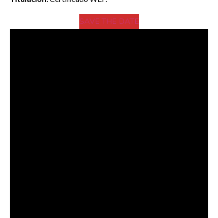
SAVE THE DATE
Corsé plisado by Elena Ryleeva-
EWST Fashionlab
Técnicas aparentemente complejas
pueden incorporarse en los alumnos en
pocas horas a través de su metodología
totalmente práctica.