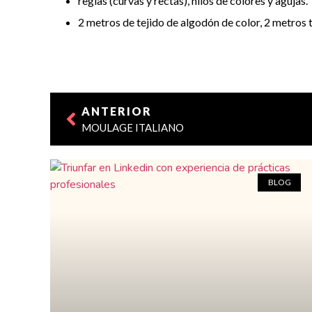
reglas (curvas y rectas), hilos de colores y agujas.
2 metros de tejido de algodón de color, 2 metros 
ANTERIOR
MOULAGE ITALIANO
BLOG