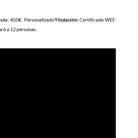
ecio:
450€. Personalizado
Titulación:
Certificado WEF.
a 6 a 12 personas.
o el mundo, Parsons, Central Saint Martins School o
lizadas a las necesidades del momento.