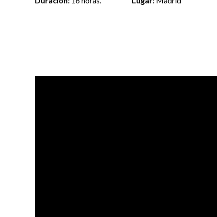
Duración:
16 horas.
Lugar:
Madrid
TR Nivel Avanzado by Shi
El diseñador
Shingo Sato
ha presentado ya su noved
Bunka Fashion College. Una experiencia de corto pla