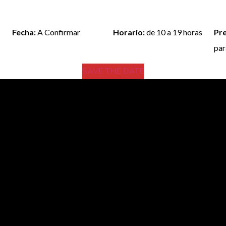
Fecha:
A Confirmar
Horario:
de 10 a 19 horas
Pr
par
SAVE THE DATE
ngo Sato
oso sistema Transformational Reconstruction, en escuelas de tod
zo con un máximo beneficio a largo plazo, con herramientas actua